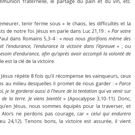
mmunion fraternelle, le partage du pain et du vin, etc.
emeurer, tenir ferme sous » le chaos, les difficultés et la
ts de notre foi. Jésus en parle dans Luc 21,19 : «
Par votre
Paul dans Romains 5,3-4 : «
nous nous glorifions même des
it l’endurance, l’endurance la victoire dans l’épreuve
» ; ou
esoin d’endurance, afin qu’après avoir accompli la volonté de
le est la clé de la victoire.
, Jésus répète 8 fois qu’il récompense les vainqueurs, ceux
ns au milieu desquelles il promet de nous garder : «
Parce
 je te garderai aussi à l’heure de la tentation qui va venir sur
de la terre. Je viens bientôt
» (Apocalypse 3,10-11). Donc,
s qu’en Jésus, nous sommes équipés pour la traverser, et
oi. Alors ne perdons pas courage, car «
celui qui endurera
u 24,12). Tenons bons, la victoire est assurée, il vient