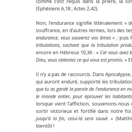
comme c’est requis dans la prière, la co
(Ephésiens 6,18 ; Actes 2,42).
Non, l’endurance signifie littéralement « d
souffrance, en d’autres termes, lors des tes
endurance, vous sauverez vos âmes
» ; puis 
tribulations, sachant que la tribulation produ
encore en Hébreux 10,36 : «
Car vous avez b
Dieu, vous obteniez ce qui vous est promis.
» El
Il n’y a pas de raccourcis. Dans Apocalypse
qui auront enduré, supporté les tribulatio
que tu as gardé la parole de l’endurance en moi,
le monde entier, pour éprouver les habitants 
lorsque vient l’affliction, souvenons-nou
sortir victorieux et fortifié dans notre f
jusqu’à la fin, celui-là sera sauvé.
» (Matthie
bientôt !