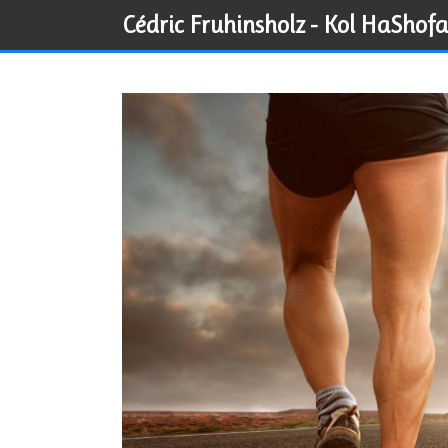
Skip
Cédric Fruhinsholz - Kol HaShofa
to
content