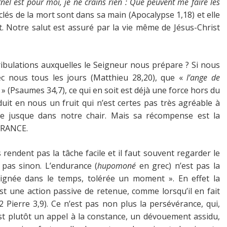
rnel est pour moi, je ne crains rien : Que peuvent me faire les
lés de la mort sont dans sa main (Apocalypse 1,18) et elle
t. Notre salut est assuré par la vie même de Jésus-Christ
ibulations auxquelles le Seigneur nous prépare ? Si nous
c nous tous les jours (Matthieu 28,20), que «
l’ange de
t
» (Psaumes 34,7), ce qui en soit est déjà une force hors du
duit en nous un fruit qui n’est certes pas très agréable à
tte jusque dans notre chair. Mais sa récompense est la
DURANCE.
endent pas la tâche facile et il faut souvent regarder le
 pas sinon. L’endurance (
hupomoné
en grec) n’est pas la
loignée dans le temps, tolérée un moment ». En effet la
st une action passive de retenue, comme lorsqu’il en fait
Pierre 3,9). Ce n’est pas non plus la persévérance, qui,
st plutôt un appel à la constance, un dévouement assidu,