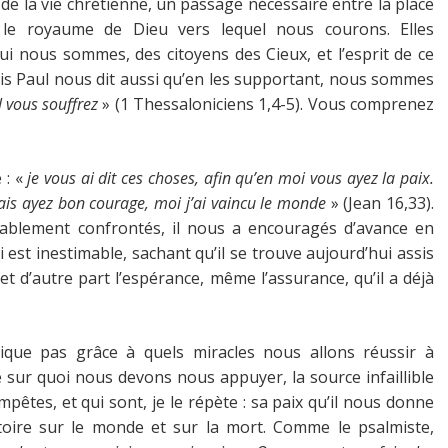
 de la vie chrétienne, un passage nécessaire entre la place
le royaume de Dieu vers lequel nous courons. Elles
qui nous sommes, des citoyens des Cieux, et l’esprit de ce
 Paul nous dit aussi qu’en les supportant, nous sommes
 vous souffrez
» (1 Thessaloniciens 1,4-5). Vous comprenez
 : «
je vous ai dit ces choses, afin qu’en moi vous ayez la paix.
ais ayez bon courage, moi j’ai vaincu le monde
» (Jean 16,33).
tablement confrontés, il nous a encouragés d’avance en
i est inestimable, sachant qu’il se trouve aujourd’hui assis
 et d’autre part l’espérance, même l’assurance, qu’il a déjà
que pas grâce à quels miracles nous allons réussir à
le sur quoi nous devons nous appuyer, la source infaillible
mpêtes, et qui sont, je le répète : sa paix qu’il nous donne
ictoire sur le monde et sur la mort. Comme le psalmiste,