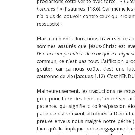
proclamons cette vérité avec force : «
L’Ete
hommes ? »
(Psaumes 118,6). Car même les c
n’a plus de pouvoir contre ceux qui croien
ressuscité !
Mais comment allons-nous traverser ces tr
sommes assurés que Jésus-Christ est ave
l’Eternel campe autour de ceux qui le craignen
commun, ce n’est pas tout. L’affliction pro
goûter, car ça nous coûte, c’est une lu
couronne de vie (Jacques 1,12). C’est l’EN
Malheureusement, les traductions ne nous r
grec pour faire des liens qu’on ne verrait
patience, qui signifie « colère/passion é
patience est souvent attribuée à Dieu et e
preuve envers nous malgré notre péché (2 
bien qu’elle implique notre engagement, e