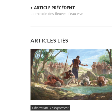
Navigation
ARTICLE PRÉCÉDENT
Le miracle des fleuves d’eau vive
de
l’article
ARTICLES LIÉS
Exhortation - Enseignement