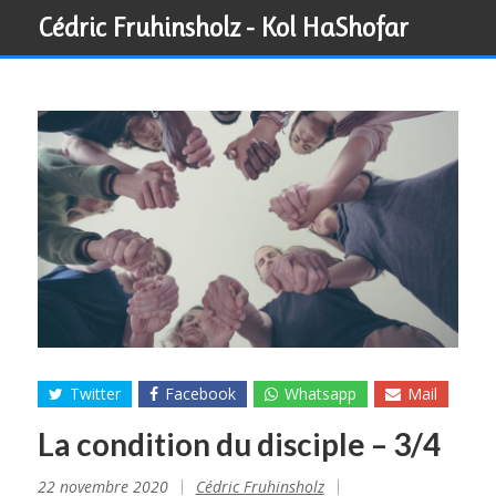
Skip
Cédric Fruhinsholz - Kol HaShofar
to
content
Twitter
Facebook
Whatsapp
Mail
La condition du disciple – 3/4
22 novembre 2020
Cédric Fruhinsholz