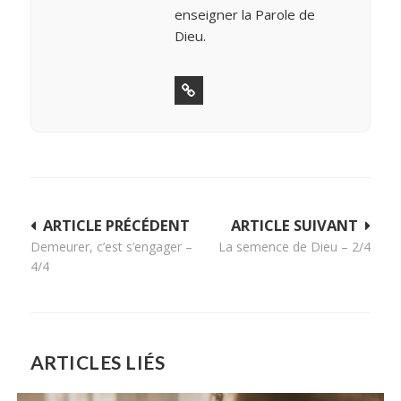
enseigner la Parole de
Dieu.
Navigation
ARTICLE PRÉCÉDENT
ARTICLE SUIVANT
Demeurer, c’est s’engager –
La semence de Dieu – 2/4
de
4/4
l’article
ARTICLES LIÉS